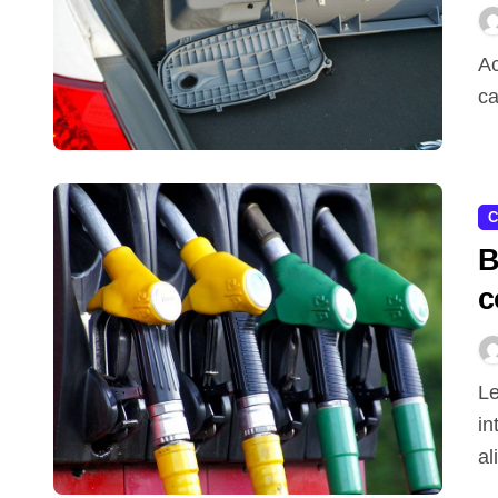
c
Acronimo di Gas di Petrolio Liquefatto, il GPL è un
ca
C
B
c
d
Le due principali tipologie di motori a combustione
in
al