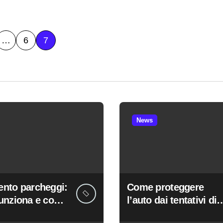
…
6
7
News
nto parcheggi:
Come proteggere
unziona e come
l’auto dai tentativi di
 sanzioni
furto