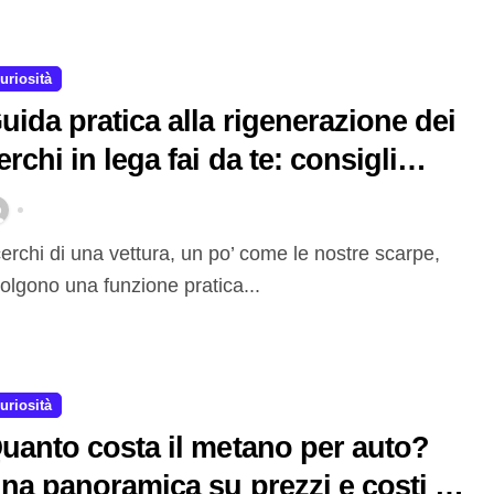
uriosità
uida pratica alla rigenerazione dei
erchi in lega fai da te: consigli
ratici per farli tornare a splendere
olgono una funzione pratica...
uriosità
uanto costa il metano per auto?
na panoramica su prezzi e costi di