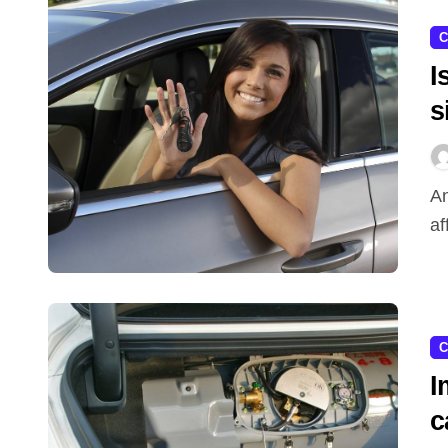
C
I
s
s
Anche a distanza di molti anni dall’esame di guida,
af
C
I
c