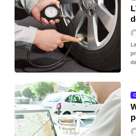
L
d
r
La stabilità di un’auto è garantita dall’aderenza che gli
pn
da
C
W
p
d