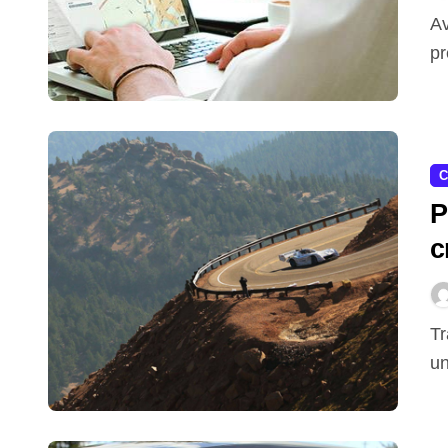
Avere sempre sotto controllo i movimenti e le
pr
C
P
c
f
Tra le Montagne Rocciose del Colorado, negli Stati
un