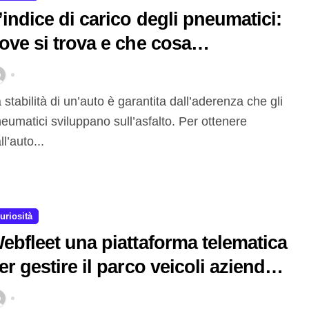
’indice di carico degli pneumatici:
ove si trova e che cosa
appresenta in termini di sicurezza
eumatici sviluppano sull’asfalto. Per ottenere
ll’auto...
uriosità
ebfleet una piattaforma telematica
er gestire il parco veicoli aziendale
a remoto in modo efficace