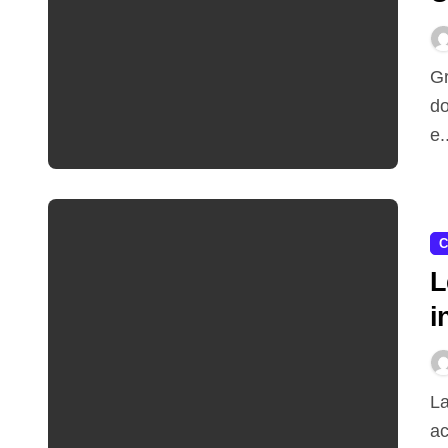
g
Grazie anche agli incentivi statali le auto ecologiche a
do
e.
C
L
i
v
La carrozzeria di un’auto nel corso degli anni può
ac