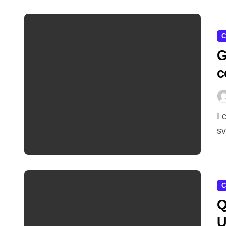
C
G
c
p
I cerchi di una vettura, un po’ come le nostre scarpe,
sv
C
Q
U