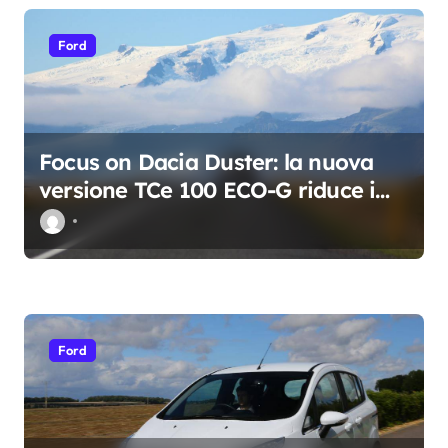
a
Ford
r
t
i
c
Focus on Dacia Duster: la nuova
o
versione TCe 100 ECO-G riduce i
l
consumi e migliora le prestazioni
i
Ford