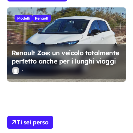
e
a
Modelli
Renault
r
t
i
Renault Zoe: un veicolo totalmente
c
perfetto anche per i lunghi viaggi
o
l
i
Ti sei perso