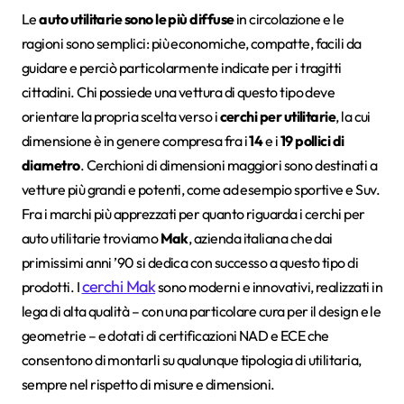
Le
auto utilitarie sono le più diffuse
in circolazione e le
ragioni sono semplici: più economiche, compatte, facili da
guidare e perciò particolarmente indicate per i tragitti
cittadini. Chi possiede una vettura di questo tipo deve
orientare la propria scelta verso i
cerchi per utilitarie
, la cui
dimensione è in genere compresa fra i
14
e i
19 pollici di
diametro
. Cerchioni di dimensioni maggiori sono destinati a
vetture più grandi e potenti, come ad esempio sportive e Suv.
Fra i marchi più apprezzati per quanto riguarda i cerchi per
auto utilitarie troviamo
Mak
, azienda italiana che dai
primissimi anni ’90 si dedica con successo a questo tipo di
cerchi Mak
prodotti. I
sono moderni e innovativi, realizzati in
lega di alta qualità – con una particolare cura per il design e le
geometrie – e dotati di certificazioni NAD e ECE che
consentono di montarli su qualunque tipologia di utilitaria,
sempre nel rispetto di misure e dimensioni.