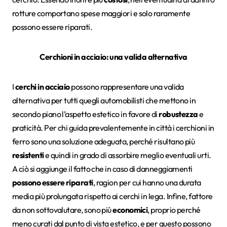
rotture comportano spese maggiori e solo raramente
possono essere riparati.
Cerchioni in acciaio: una valida alternativa
I
cerchi in acciaio
possono rappresentare una valida
alternativa per tutti quegli automobilisti che mettono in
secondo piano l’aspetto estetico in favore di
robustezza
e
praticità. Per chi guida prevalentemente in città i cerchioni in
ferro sono una soluzione adeguata, perché risultano più
resistenti
e quindi in grado di assorbire meglio eventuali urti.
A ciò si aggiunge il fatto che in caso di danneggiamenti
possono essere riparati
, ragion per cui hanno una durata
media più prolungata rispetto ai cerchi in lega. Infine, fattore
da non sottovalutare, sono più
economici
, proprio perché
meno curati dal punto di vista estetico, e per questo possono