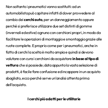
Non soltanto i pneumatici vanno sostituiti: ad un
automobilista può capitare infatti di dover provvedere al
cambio dei
cerchi auto
, per un danneggiamento oppure
perché si preferisce utilizzare due set distinti di gomme
(invernali ed estive) ognuno con cerchioni propri, in modo da
facilitare le operazioni di montaggio e smontaggio grazie alle
ruote complete. E proprio come per i pneumatici, anche in
fatto di cerchi la scelta è molto ampia e quindi si devono
valutare con cura i cerchioni da acquistare
in base al tipo di
vettura
che si possiede; data appunto la vasta selezione di
prodotti, è facile fare confusione ed incappare in un acquisto
sbagliato, ecco perché serve un’analisi attenta prima
dell’acquisto.
I cerchi più adatti per le utilitarie