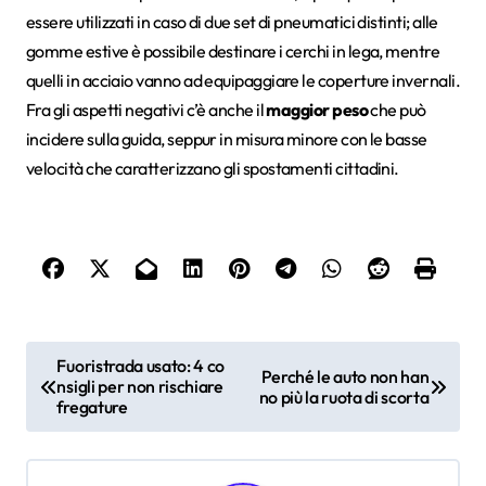
essere utilizzati in caso di due set di pneumatici distinti; alle
gomme estive è possibile destinare i cerchi in lega, mentre
quelli in acciaio vanno ad equipaggiare le coperture invernali.
Fra gli aspetti negativi c’è anche il
maggior peso
che può
incidere sulla guida, seppur in misura minore con le basse
velocità che caratterizzano gli spostamenti cittadini.
N
Fuoristrada usato: 4 co
Perché le auto non han
nsigli per non rischiare
a
no più la ruota di scorta
fregature
v
i