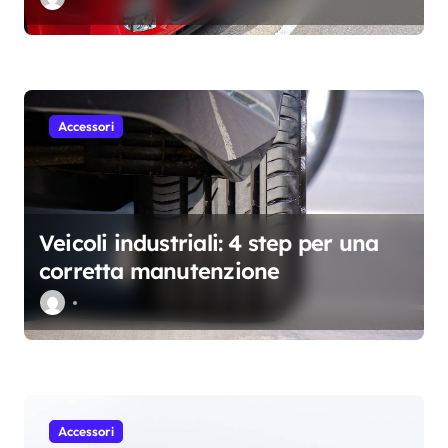
i
Accessori
Veicoli industriali: 4 step per una
corretta manutenzione
Accessori