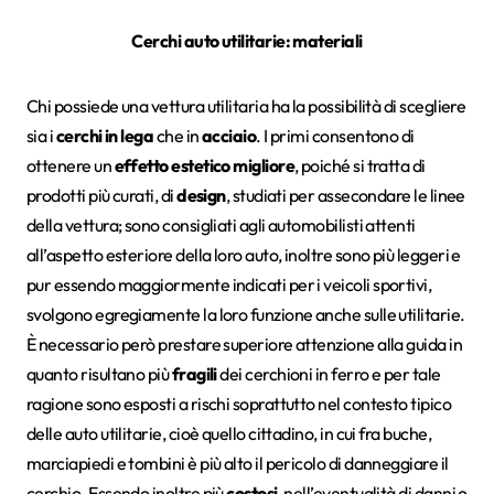
Cerchi auto utilitarie: materiali
Chi possiede una vettura utilitaria ha la possibilità di scegliere
sia i
cerchi in lega
che in
acciaio
. I primi consentono di
ottenere un
effetto estetico migliore
, poiché si tratta di
prodotti più curati, di
design
, studiati per assecondare le linee
della vettura; sono consigliati agli automobilisti attenti
all’aspetto esteriore della loro auto, inoltre sono più leggeri e
pur essendo maggiormente indicati per i veicoli sportivi,
svolgono egregiamente la loro funzione anche sulle utilitarie.
È necessario però prestare superiore attenzione alla guida in
quanto risultano più
fragili
dei cerchioni in ferro e per tale
ragione sono esposti a rischi soprattutto nel contesto tipico
delle auto utilitarie, cioè quello cittadino, in cui fra buche,
marciapiedi e tombini è più alto il pericolo di danneggiare il
cerchio. Essendo inoltre più
costosi
, nell’eventualità di danni o