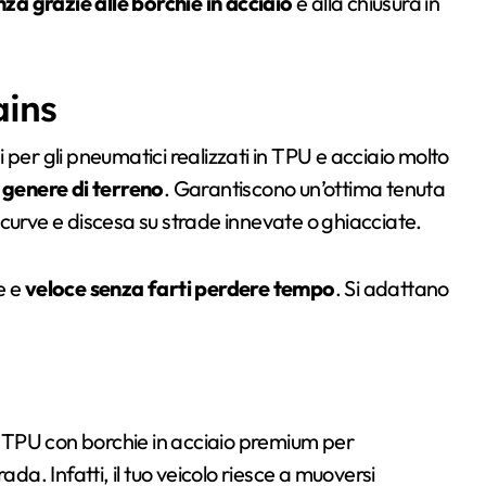
nza grazie alle borchie in acciaio
e alla chiusura in
ins
per gli pneumatici realizzati in TPU e acciaio molto
 genere di terreno
. Garantiscono un’ottima tenuta
curve e discesa su strade innevate o ghiacciate.
e e
veloce senza farti perdere tempo
. Si adattano
 TPU con borchie in acciaio premium per
da. Infatti, il tuo veicolo riesce a muoversi