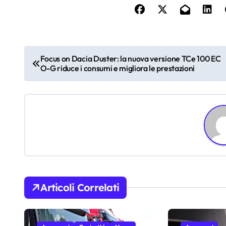
N
Focus on Dacia Duster: la nuova versione TCe 100 EC
O-G riduce i consumi e migliora le prestazioni
a
v
i
g
a
z
Articoli Correlati
i
o