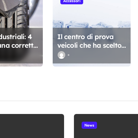
Accessori
dustriali: 4
Il centro di prova
una corretta
veicoli che ha scelto i
ione
Raffrescatori
Breezair
News