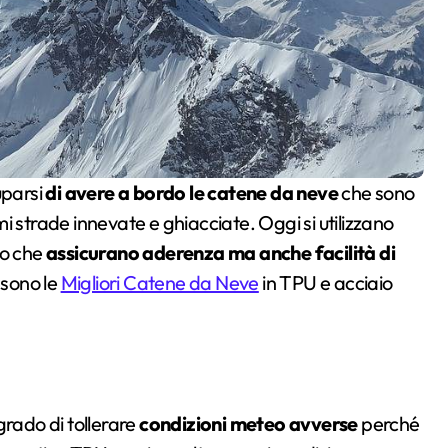
uparsi
di avere a bordo le catene da neve
che sono
i strade innevate e ghiacciate. Oggi si utilizzano
io che
assicurano aderenza ma anche facilità di
 sono le
Migliori Catene da Neve
in TPU e acciaio
grado di tollerare
condizioni meteo avverse
perché