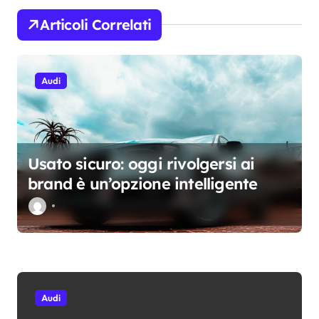
n
Articoli Correlati
e
a
Audi
r
t
i
c
Usato sicuro: oggi rivolgersi ai
o
brand è un’opzione intelligente
l
i
Audi