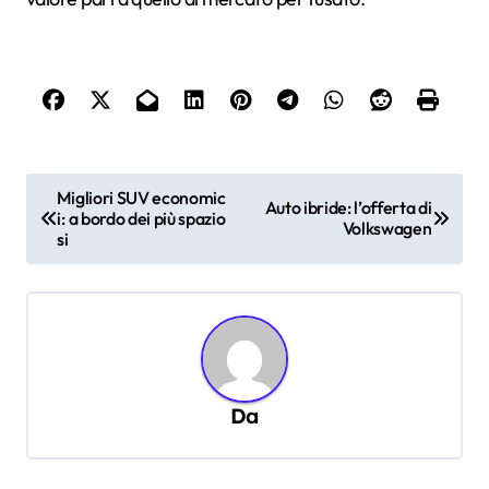
N
Migliori SUV economic
Auto ibride: l’offerta di
i: a bordo dei più spazio
a
Volkswagen
si
v
i
g
a
z
Da
i
o