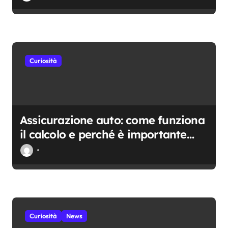
l
i
Curiosità
Assicurazione auto: come funziona
il calcolo e perché è importante
scegliere con attenzione
Curiosità
News