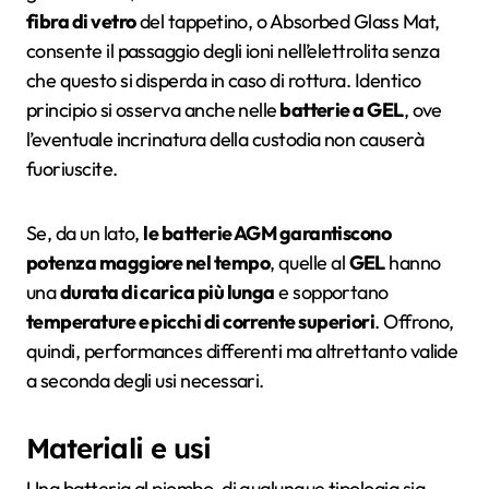
fibra di vetro
del tappetino, o Absorbed Glass Mat,
consente il passaggio degli ioni nell’elettrolita senza
che questo si disperda in caso di rottura. Identico
principio si osserva anche nelle
batterie a GEL
, ove
l’eventuale incrinatura della custodia non causerà
fuoriuscite.
Se, da un lato,
le batterie AGM garantiscono
potenza maggiore nel tempo
, quelle al
GEL
hanno
una
durata di carica più lunga
e sopportano
temperature e picchi di corrente superiori
. Offrono,
quindi, performances differenti ma altrettanto valide
a seconda degli usi necessari.
Materiali e usi
Una batteria al piombo, di qualunque tipologia sia,