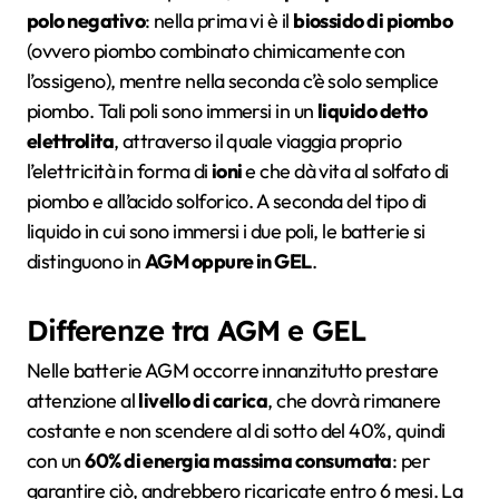
polo negativo
: nella prima vi è il
biossido di piombo
(ovvero piombo combinato chimicamente con
l’ossigeno), mentre nella seconda c’è solo semplice
piombo. Tali poli sono immersi in un
liquido detto
elettrolita
, attraverso il quale viaggia proprio
l’elettricità in forma di
ioni
e che dà vita al solfato di
piombo e all’acido solforico. A seconda del tipo di
liquido in cui sono immersi i due poli, le batterie si
distinguono in
AGM oppure in GEL
.
Differenze tra AGM e GEL
Nelle batterie AGM occorre innanzitutto prestare
attenzione al
livello di carica
, che dovrà rimanere
costante e non scendere al di sotto del 40%, quindi
con un
60% di energia massima consumata
: per
garantire ciò, andrebbero ricaricate entro 6 mesi. La