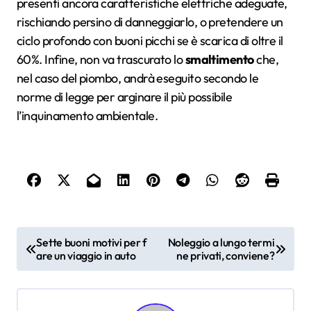
presenti ancora caratteristiche elettriche adeguate,
rischiando persino di danneggiarlo, o pretendere un
ciclo profondo con buoni picchi se è scarica di oltre il
60%. Infine, non va trascurato lo
smaltimento
che,
nel caso del piombo, andrà eseguito secondo le
norme di legge per arginare il più possibile
l’inquinamento ambientale.
N
Sette buoni motivi per f
Noleggio a lungo termi
are un viaggio in auto
ne privati, conviene?
a
v
i