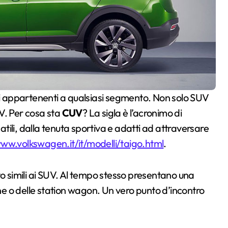
V. Per cosa sta
CUV
? La sigla è l’acronimo di
rsatili, dalla tenuta sportiva e adatti ad attraversare
www.volkswagen.it/it/modelli/taigo.html
.
to simili ai SUV. Al tempo stesso presentano una
ine o delle station wagon. Un vero punto d’incontro