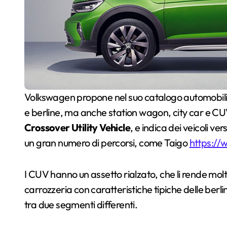
Volkswagen propone nel suo catalogo automobili appartenenti a qualsiasi segmento. Non solo SUV
e berline, ma anche station wagon, city car e CU
Crossover Utility Vehicle
, e indica dei veicoli ve
un gran numero di percorsi, come Taigo
https://
I CUV hanno un assetto rialzato, che li rende mol
carrozzeria con caratteristiche tipiche delle berl
tra due segmenti differenti.