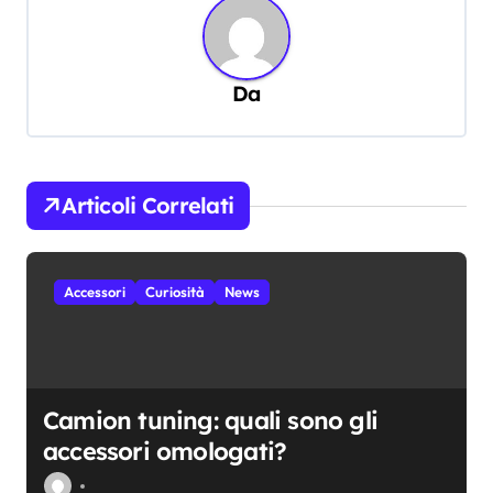
a
z
Da
i
o
n
e
Articoli Correlati
a
r
Accessori
Curiosità
News
t
i
c
Camion tuning: quali sono gli
o
accessori omologati?
l