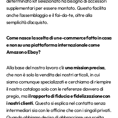
determinato kit selezionato ha bisogno di accessori
supplementari per essere montato. Questo facilita
anche l’assemblaggio e il fai-da-te, oltre alla
semplicità d’acquisto.
Come nasce la scelta di un e-commerce fatto in casa
e non su una piattaforma internazionale come
Amazon o Ebay?
Alla base del nostro lavoro c’è
una mission precisa
,
che non è solo la vendita dei nostri articoli, in cui
siamo comunque specializzati e cerchiamo di riempire
il nostro catalogo solo con le referenze davvero di
pregio, ma
il rapporto di fiducia e fidelizzazione con
i nostri clienti
. Questo si esplica nel contatto senza
intermediari sia con le officine che con i singoli privati.
Quando abbiamo deciso di abbracciare una scelta