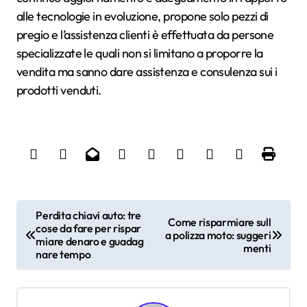
alle tecnologie in evoluzione, propone solo pezzi di
pregio e l’assistenza clienti è effettuata da persone
specializzate le quali non si limitano a proporre la
vendita ma sanno dare assistenza e consulenza sui i
prodotti venduti.
N
Perdita chiavi auto: tre
Come risparmiare sull
cose da fare per rispar
a
a polizza moto: suggeri
miare denaro e guadag
menti
v
nare tempo
i
g