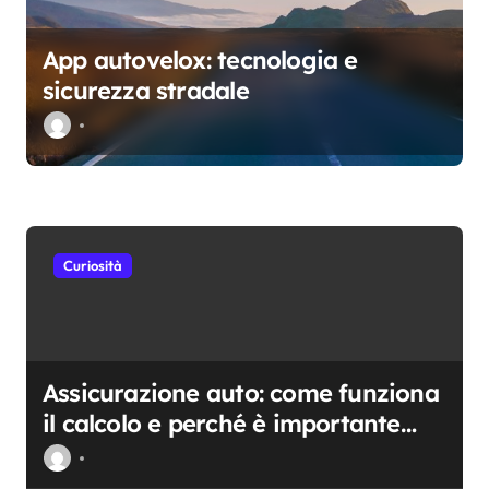
c
App autovelox: tecnologia e
o
sicurezza stradale
l
i
Curiosità
Assicurazione auto: come funziona
il calcolo e perché è importante
scegliere con attenzione