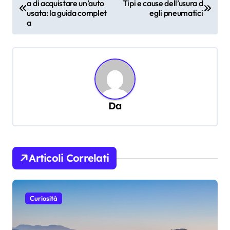
a di acquistare un’auto
Tipi e cause dell’usura d
a
usata: la guida complet
egli pneumatici
v
a
i
g
a
z
Da
i
o
n
e
Articoli Correlati
a
r
Curiosità
t
i