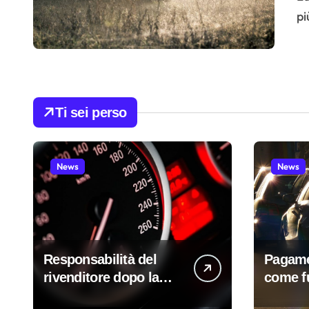
pi
Ti sei perso
News
News
Responsabilità del
Pagame
rivenditore dopo la
come f
vendita di un’auto
evitare