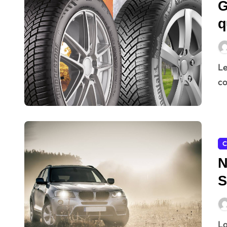
G
q
Le gomme quattro stagioni sono una soluzione valida di
co
C
N
S
La formula del noleggio auto a lungo termine è sempre