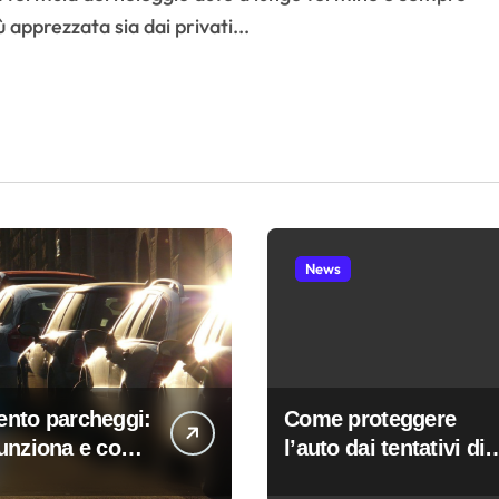
ù apprezzata sia dai privati...
News
nto parcheggi:
Come proteggere
unziona e come
l’auto dai tentativi di
 sanzioni
furto