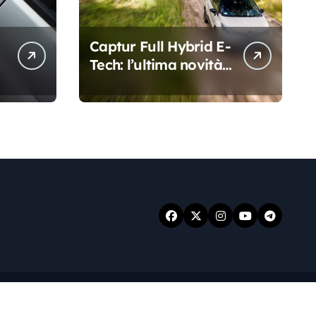
Captur Full Hybrid E-
i
Tech: l’ultima novità
di casa Renault
r
.