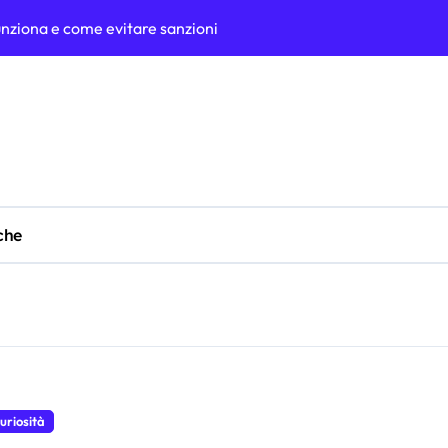
ziona e come evitare sanzioni
ativi di furto
ima novità di casa Renault
a si danneggia improvvisamente
tori incidono sul costo?
urezza stradale
che
e assicurazione auto: cosa valutare davvero
na il calcolo e perché è importante scegliere con attenzione
vi e abbigliamento per lavorare senza rischi
dopo la vendita di un’auto usata: cosa resta davvero a suo carico
uriosità