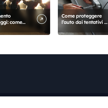
ento
Come proteggere
ggi: come
l’auto dai tentativi d
na e come
furto
e sanzioni
Copyright © Tutti i diritti riservati
|
Newspaperup
di
Themeansa